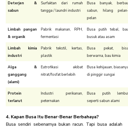
Deterjen &
Surfaktan dari rumah
Busa banyak, berba
sabun
tangga / laundri industri
sabun, hilang pelan
pelan
Limbah pangan
Pabrik makanan, RPH,
Busa putih tebal, ba
& organik
fermentasi
busuk atau asam
Limbah kimia
Pabrik tekstil, kertas,
Busa pekat, bis
industri
plastik
berwarna, bau kimia
Alga &
Eutrofikasi akibat
Busa kehijauan, biasany
ganggang
nitrat/fosfat berlebih
di pinggir sungai
(alami)
Protein
Industri perikanan,
Busa putih lembu
terlarut
peternakan
seperti sabun alami
4. Kapan Busa Itu Benar-Benar Berbahaya?
Busa sendiri sebenarnya bukan racun. Tapi busa adalah