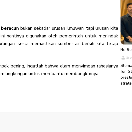
pemah
Pemer
Menu
Indo 
perli
Globa
diamb
peles
kesi
Dalam
dapa
menan
menge
 beracun
bukan sekadar urusan ilmuwan, tapi urusan kita
dasar
maupu
evak
bersi
PT Gr
 ini nantinya digunakan oleh pemerintah untuk menindak
perto
keses
berge
Pelat
angan, serta memastikan sumber air bersih kita tetap
diwaj
terja
dala
Re Ser
kehut
peral
memp
Glob
Gre
karya
darur
menu
kejad
tampak bening, ingatlah bahwa alam menyimpan rahasianya
Sleman
labor
Saat 
for S
orium lingkungan untuk membantu membongkarnya.
stand
dari 
prest
menam
Denga
dala
strat
bersi
PT G
ling
perus
didor
Slema
keber
diaku
itu a
kesi
siap
kepa
bahwa
kebak
mengu
memat
Oleh 
lang
Sela
berba
teguh
terja
kesem
Kukuh
pent
merek
bahay
meni
Dala