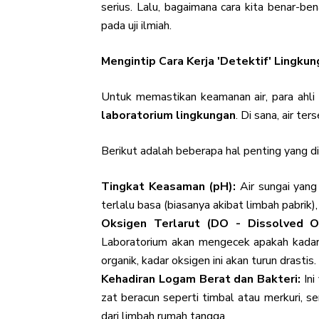
serius. Lalu, bagaimana cara kita benar-be
pada uji ilmiah.
Mengintip Cara Kerja 'Detektif' Lingku
Untuk memastikan keamanan air, para ahl
laboratorium lingkungan
. Di sana, air t
Berikut adalah beberapa hal penting yang d
Tingkat Keasaman (pH):
Air sungai yang 
terlalu basa (biasanya akibat limbah pabrik)
Oksigen Terlarut (DO - Dissolved O
Laboratorium akan mengecek apakah kadar o
organik, kadar oksigen ini akan turun drastis.
Kehadiran Logam Berat dan Bakteri:
Ini
zat beracun seperti timbal atau merkuri, s
dari limbah rumah tangga.