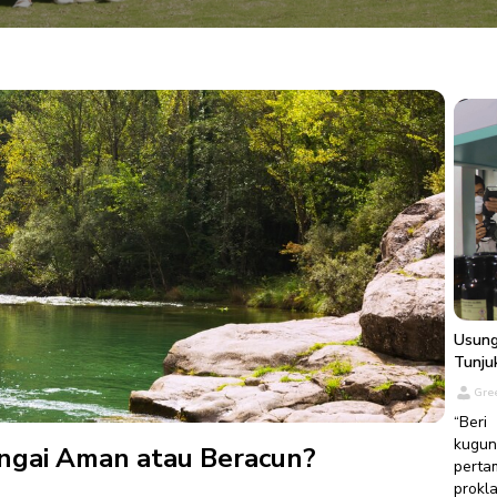
Usung
Tunju
Gre
“Ber
kugun
ungai Aman atau Beracun?
pert
prok