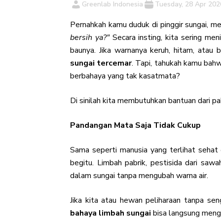
Greenlab Indonesia
Tuesday, 28 Apr 202
Pernahkah kamu duduk di pinggir sungai, mel
bersih ya?"
Secara insting, kita sering men
baunya. Jika warnanya keruh, hitam, atau
sungai tercemar
. Tapi, tahukah kamu bahw
berbahaya yang tak kasatmata?
Di sinilah kita membutuhkan bantuan dari pa
Pandangan Mata Saja Tidak Cukup
Sama seperti manusia yang terlihat sehat d
begitu. Limbah pabrik, pestisida dari sawa
dalam sungai tanpa mengubah warna air.
Jika kita atau hewan peliharaan tanpa sen
bahaya limbah sungai
bisa langsung menga