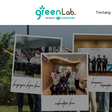
Tentang 
Untuk mendapatkan Portfolio Greenlab
Close
silahkan isi data anda di bawah ini!
Nama
Nama Perusahaan
Nomor Telepon/Whatsapp