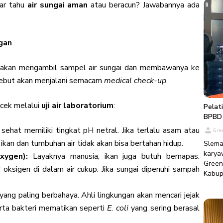
labor
pena
nar tahu
air sungai aman
atau beracun? Jawabannya ada
kons
dilak
1702
perwa
Labor
dalam
ngan
Selai
Globa
juga 
Sindu
Hidup
Istim
i akan mengambil sampel air sungai dan membawanya ke
PT. G
untuk
ersebut akan menjalani semacam
medical check-up
.
memi
bagia
permuk
poten
udara
perus
icek melalui
uji air laboratorium
:
Pelat
Unt
BPBD
menye
Kegia
sehat memiliki tingkat pH netral. Jika terlalu asam atau
Gre
Globa
Dese
Manaj
, ikan dan tumbuhan air tidak akan bisa bertahan hidup.
mater
Slema
Manaj
penge
kary
xygen):
Layaknya manusia, ikan juga butuh bernapas.
Manaj
kebak
Green
ksigen di dalam air cukup. Jika sungai dipenuhi sampah
peng
Kabu
peng
Pela
Dalam
perle
dilak
 yang paling berbahaya. Ahli lingkungan akan mencari jejak
KAN, 
denga
erta bakteri mematikan seperti
E. coli
yang sering berasal
akre
Selas
Pela
pemer