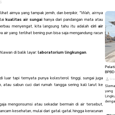
6
mengi
senan
ihat airnya yang tampak jernih, dan berpikir,
"Wah, airnya
Green
Komit
ilai
kualitas air sungai
hanya dari pandangan mata atau
Yogy
 berbau menyengat, kita langsung tahu itu adalah
ciri air
Green
a air yang terlihat bening pun bisa saja mengandung racun
untuk
yang 
Nasio
saat
hlawan di balik layar:
laboratorium lingkungan
.
Yogya
Global
yang 
Pelat
digaw
BPBD
Green
i luar tapi ternyata punya kolesterol tinggi, sungai juga
Gre
deng
h, atau sabun cuci dari rumah tangga sering kali larut ke
kekua
Slema
Direkt
yang 
Lingk
den
gaja mengonsumsi atau sekadar bermain di air tersebut,
PT. G
Pena
ncam kesehatan, mulai dari gatal-gatal hingga keracunan
karen
Kabu